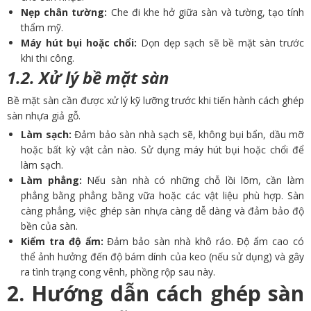
Nẹp chân tường:
Che đi khe hở giữa sàn và tường, tạo tính
thẩm mỹ.
Máy hút bụi hoặc chổi:
Dọn dẹp sạch sẽ bề mặt sàn trước
khi thi công.
1.2. Xử lý bề mặt sàn
Bề mặt sàn cần được xử lý kỹ lưỡng trước khi tiến hành cách ghép
sàn nhựa giả gỗ.
Làm sạch:
Đảm bảo sàn nhà sạch sẽ, không bụi bẩn, dầu mỡ
hoặc bất kỳ vật cản nào. Sử dụng máy hút bụi hoặc chổi để
làm sạch.
Làm phẳng:
Nếu sàn nhà có những chỗ lồi lõm, cần làm
phẳng bằng phẳng bằng vữa hoặc các vật liệu phù hợp. Sàn
càng phẳng, việc ghép sàn nhựa càng dễ dàng và đảm bảo độ
bền của sàn.
Kiểm tra độ ẩm:
Đảm bảo sàn nhà khô ráo. Độ ẩm cao có
thể ảnh hưởng đến độ bám dính của keo (nếu sử dụng) và gây
ra tình trạng cong vênh, phồng rộp sau này.
2. Hướng dẫn cách ghép sàn