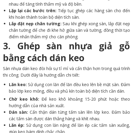
nhau để tăng tính thẩm mỹ và độ bền.
Lặp lại các bước trên:
Tiếp tục ghép các hàng sàn cho đến
khi hoàn thành toàn bộ diện tích sàn.
Lắp đặt nẹp chân tường:
Sau khi ghép xong sàn, lắp đặt nẹp
chân tường để che đi khe hở giữa sàn và tường, đồng thời tạo
điểm nhấn thẩm mỹ cho căn phòng.
3. Ghép sàn nhựa giả gỗ
bằng cách dán keo
Sàn nhựa dán keo đòi hỏi sự tỉ mỉ và cẩn thận hơn trong quá trình
thi công. Dưới đây là hướng dẫn chi tiết:
Lăn keo:
Sử dụng con lăn để lăn đều keo lên bề mặt sàn. Đảm
bảo lớp keo mỏng, đều và phủ kín toàn bộ diện tích cần dán.
Chờ keo khô:
Để keo khô khoảng 15-20 phút hoặc theo
hướng dẫn của nhà sản xuất.
Dán sàn:
Cẩn thận dán từng tấm sàn lên lớp keo. Đảm bảo
các tấm sàn được dán thẳng hàng và khít nhau.
Lăn ép:
Sử dụng con lăn nặng để lăn ép các tấm sàn xuống,
giúp keo bám dính chắc chắn.