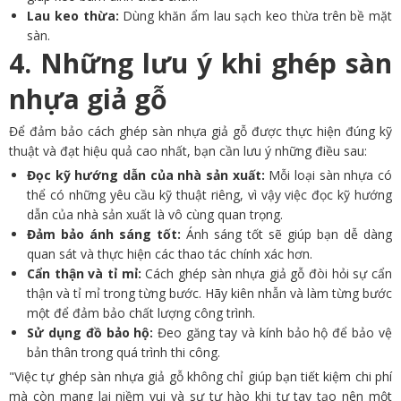
Lau keo thừa:
Dùng khăn ẩm lau sạch keo thừa trên bề mặt
sàn.
4. Những lưu ý khi ghép sàn
nhựa giả gỗ
Để đảm bảo cách ghép sàn nhựa giả gỗ được thực hiện đúng kỹ
thuật và đạt hiệu quả cao nhất, bạn cần lưu ý những điều sau:
Đọc kỹ hướng dẫn của nhà sản xuất:
Mỗi loại sàn nhựa có
thể có những yêu cầu kỹ thuật riêng, vì vậy việc đọc kỹ hướng
dẫn của nhà sản xuất là vô cùng quan trọng.
Đảm bảo ánh sáng tốt:
Ánh sáng tốt sẽ giúp bạn dễ dàng
quan sát và thực hiện các thao tác chính xác hơn.
Cẩn thận và tỉ mỉ:
Cách ghép sàn nhựa giả gỗ đòi hỏi sự cẩn
thận và tỉ mỉ trong từng bước. Hãy kiên nhẫn và làm từng bước
một để đảm bảo chất lượng công trình.
Sử dụng đồ bảo hộ:
Đeo găng tay và kính bảo hộ để bảo vệ
bản thân trong quá trình thi công.
"Việc tự ghép sàn nhựa giả gỗ không chỉ giúp bạn tiết kiệm chi phí
mà còn mang lại niềm vui và sự tự hào khi tự tay tạo nên một