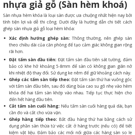
nhựa giả gỗ (Sàn hèm khoá)
Sàn nhựa hèm khóa là loại sàn được ưa chuộng nhất hiện nay bởi
tính tiện lợi và dễ thi công. Dưới đây là hướng dẫn chi tiết cách
ghép sàn nhựa giả gỗ loại hèm khóa:
Xác định hướng ghép sàn:
Thông thường, nên ghép sàn
theo chiều dài của căn phòng để tạo cảm giác không gian rộng
rãi hơn.
Đặt tấm sàn đầu tiên:
Đặt tấm sàn đầu tiên sát tường, đảm
bảo có khe hở khoảng 5-8mm để sàn có không gian giãn nở
khi nhiệt độ thay đổi. Sử dụng ke nêm để giữ khoảng cách này.
Ghép các tấm sàn tiếp theo:
Đặt tấm sàn thứ hai vuông góc
với tấm sàn đầu tiên, sau đó dùng búa cao su gõ nhẹ vào hèm
khóa để hai tấm sàn khớp vào nhau. Tiếp tục thực hiện cho
đến hết hàng đầu tiên.
Cắt tấm sàn cuối hàng:
Nếu tấm sàn cuối hàng quá dài, bạn
cần đo và cắt cho vừa vặn.
Ghép hàng tiếp theo:
Bắt đầu hàng thứ hai bằng cách sử
dụng phần sàn thừa từ việc cắt ở hàng trước (nếu có) để tiết
kiệm vật liệu. Đảm bảo các mối nối giữa các hàng sàn so le